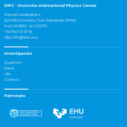
DIPC - Donostia International Physics Center
Manuel Lardizabal 4
E20018 Donostia / San Sebastián SPAIN
N 43.305822, W 2.010172
+34 943 01 57 61
dipcinfo@ehu.eus
Investigación
Quantum
Nano
Life
Cosmos
Patronato