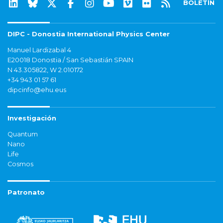
BOLETÍN
DIPC - Donostia International Physics Center
Manuel Lardizabal 4
E20018 Donostia / San Sebastián SPAIN
N 43.305822, W 2.010172
+34 943 01 57 61
dipcinfo@ehu.eus
Investigación
Quantum
Nano
Life
Cosmos
Patronato