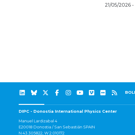
21/05/2026 -
BOL
DIPC - Donostia International Physics Center
Manuel Lardizabal 4
E20018 Donostia / San Sebastián SPAIN
N 43.305822, W 2.010172