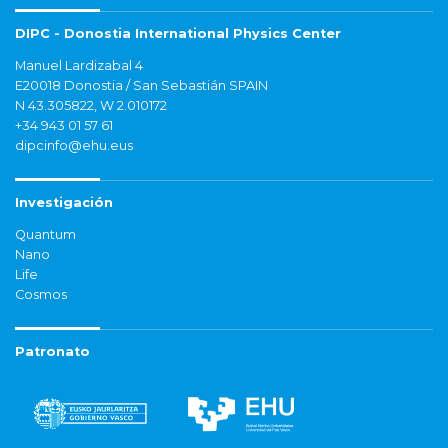
DIPC - Donostia International Physics Center
Manuel Lardizabal 4
E20018 Donostia / San Sebastián SPAIN
N 43.305822, W 2.010172
+34 943 01 57 61
dipcinfo@ehu.eus
Investigación
Quantum
Nano
Life
Cosmos
Patronato