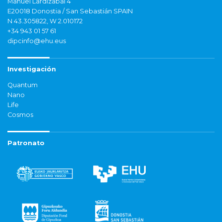
Manuel Lardizabal 4
E20018 Donostia / San Sebastián SPAIN
N 43.305822, W 2.010172
+34 943 01 57 61
dipcinfo@ehu.eus
Investigación
Quantum
Nano
Life
Cosmos
Patronato