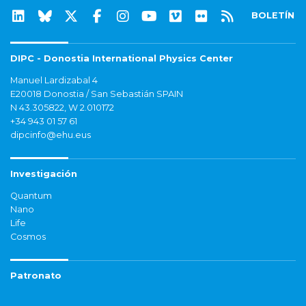
BOLETÍN
DIPC - Donostia International Physics Center
Manuel Lardizabal 4
E20018 Donostia / San Sebastián SPAIN
N 43.305822, W 2.010172
+34 943 01 57 61
dipcinfo@ehu.eus
Investigación
Quantum
Nano
Life
Cosmos
Patronato