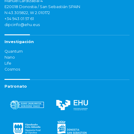
Manuel Lardizabal 4
E20018 Donostia / San Sebastián SPAIN
N 43.305822, W 2.010172
+34 943 01 57 61
dipcinfo@ehu.eus
Investigación
Quantum
Nano
Life
Cosmos
Patronato