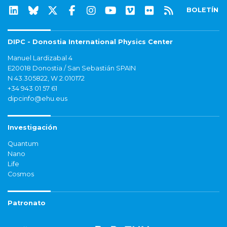
BOLETÍN
DIPC - Donostia International Physics Center
Manuel Lardizabal 4
E20018 Donostia / San Sebastián SPAIN
N 43.305822, W 2.010172
+34 943 01 57 61
dipcinfo@ehu.eus
Investigación
Quantum
Nano
Life
Cosmos
Patronato