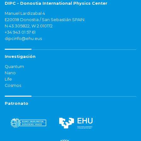
DIPC - Donostia International Physics Center
Manuel Lardizabal 4
E20018 Donostia / San Sebastián SPAIN
N 43.305822, W 2.010172
+34 943 01 57 61
dipcinfo@ehu.eus
Investigación
Quantum
Nano
Life
Cosmos
Patronato