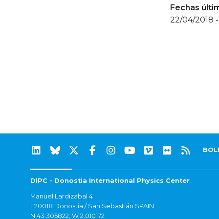
Fechas últi
22/04/2018 
BOL
DIPC - Donostia International Physics Center
Manuel Lardizabal 4
E20018 Donostia / San Sebastián SPAIN
N 43.305822, W 2.010172