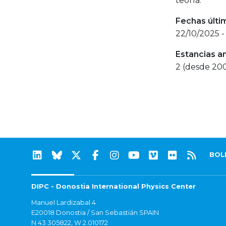
teoría.
Fechas últi
22/10/2025 -
Estancias a
2 (desde 20
BOL
DIPC - Donostia International Physics Center
Manuel Lardizabal 4
E20018 Donostia / San Sebastián SPAIN
N 43.305822, W 2.010172