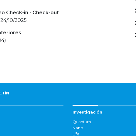
mo Check-in - Check-out
 24/10/2025
nteriores
04)
ETÍN
Investigación
Quantum
Nano
Life