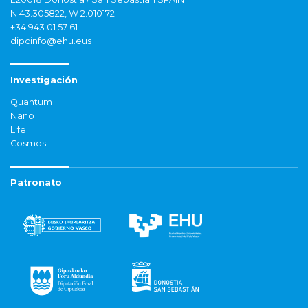
N 43.305822, W 2.010172
+34 943 01 57 61
dipcinfo@ehu.eus
Investigación
Quantum
Nano
Life
Cosmos
Patronato