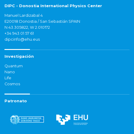
DIPC - Donostia International Physics Center
Manuel Lardizabal 4
E20018 Donostia / San Sebastián SPAIN
N 43.305822, W 2.010172
+34 943 01 57 61
dipcinfo@ehu.eus
Investigación
Quantum
Nano
Life
Cosmos
Patronato