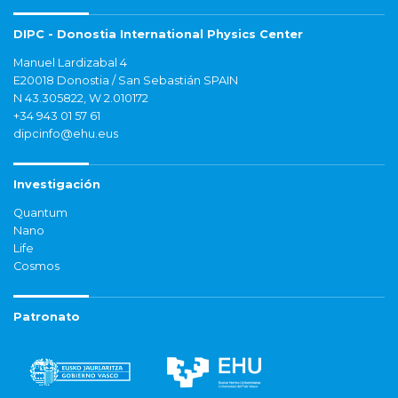
DIPC - Donostia International Physics Center
Manuel Lardizabal 4
E20018 Donostia / San Sebastián SPAIN
N 43.305822, W 2.010172
+34 943 01 57 61
dipcinfo@ehu.eus
Investigación
Quantum
Nano
Life
Cosmos
Patronato