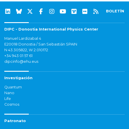
BOLETÍN
DIPC - Donostia International Physics Center
Manuel Lardizabal 4
E20018 Donostia / San Sebastián SPAIN
N 43.305822, W 2.010172
+34 943 01 57 61
dipcinfo@ehu.eus
Investigación
Quantum
Nano
Life
Cosmos
Patronato