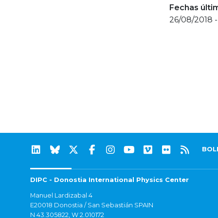
Fechas últi
26/08/2018 -
BOL
DIPC - Donostia International Physics Center
Manuel Lardizabal 4
E20018 Donostia / San Sebastián SPAIN
N 43.305822, W 2.010172