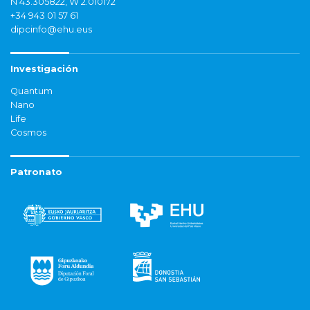
N 43.305822, W 2.010172
+34 943 01 57 61
dipcinfo@ehu.eus
Investigación
Quantum
Nano
Life
Cosmos
Patronato