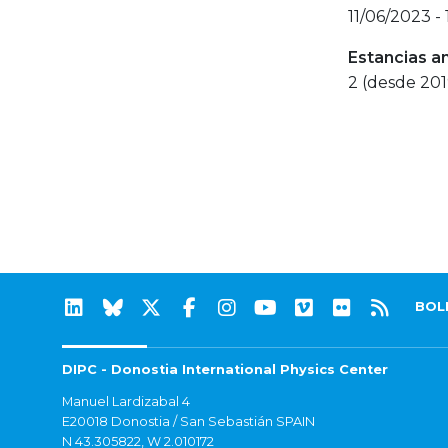
11/06/2023 -
Estancias a
2 (desde 201
BOL
DIPC - Donostia International Physics Center
Manuel Lardizabal 4
E20018 Donostia / San Sebastián SPAIN
N 43.305822, W 2.010172