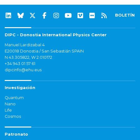
BOLETÍN
DIPC - Donostia International Physics Center
Manuel Lardizabal 4
E20018 Donostia / San Sebastián SPAIN
N 43.305822, W 2.010172
+34 943 01 57 61
dipcinfo@ehu.eus
Investigación
Quantum
Nano
Life
Cosmos
Patronato