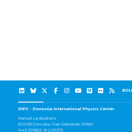
BOL
DIPC - Donostia International Physics Center
Manuel Lardizabal 4
E20018 Donostia / San Sebastián SPAIN
N 43.305822, W 2.010172