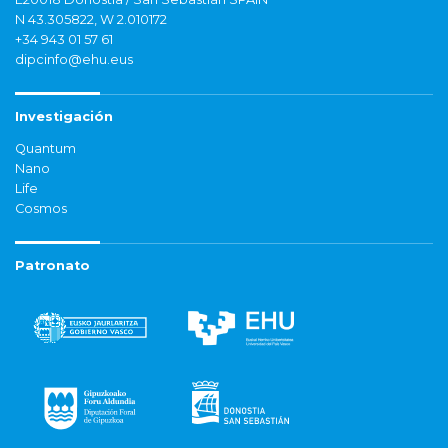
N 43.305822, W 2.010172
+34 943 01 57 61
dipcinfo@ehu.eus
Investigación
Quantum
Nano
Life
Cosmos
Patronato