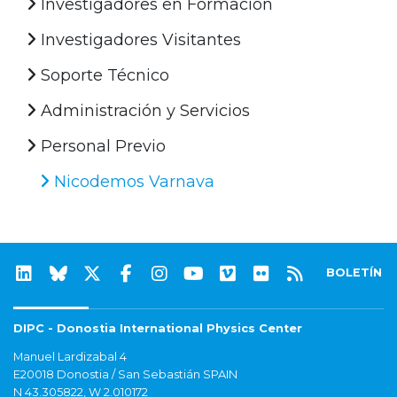
Investigadores en Formación
Investigadores Visitantes
Soporte Técnico
Administración y Servicios
Personal Previo
Nicodemos Varnava
BOLETÍN
DIPC - Donostia International Physics Center
Manuel Lardizabal 4
E20018 Donostia / San Sebastián SPAIN
N 43.305822, W 2.010172