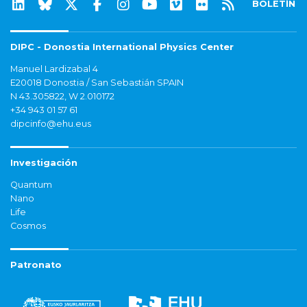
BOLETÍN
DIPC - Donostia International Physics Center
Manuel Lardizabal 4
E20018 Donostia / San Sebastián SPAIN
N 43.305822, W 2.010172
+34 943 01 57 61
dipcinfo@ehu.eus
Investigación
Quantum
Nano
Life
Cosmos
Patronato