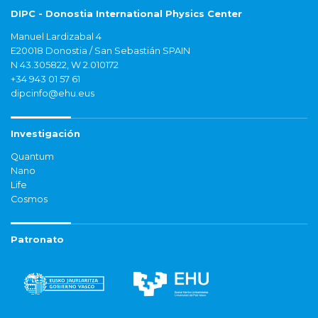
DIPC - Donostia International Physics Center
Manuel Lardizabal 4
E20018 Donostia / San Sebastián SPAIN
N 43.305822, W 2.010172
+34 943 01 57 61
dipcinfo@ehu.eus
Investigación
Quantum
Nano
Life
Cosmos
Patronato