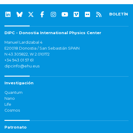
BOLETÍN
DIPC - Donostia International Physics Center
Manuel Lardizabal 4
E20018 Donostia / San Sebastián SPAIN
N 43.305822, W 2.010172
+34 943 01 57 61
dipcinfo@ehu.eus
Investigación
Quantum
Nano
Life
Cosmos
Patronato