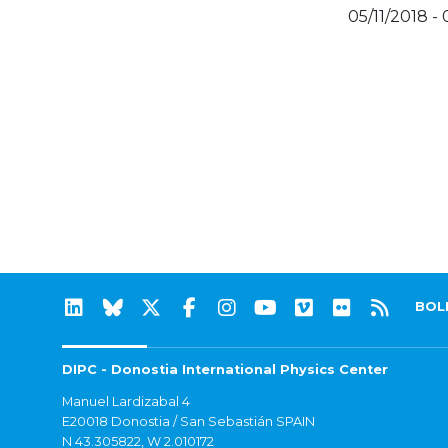
05/11/2018 - 
BOL
DIPC - Donostia International Physics Center
Manuel Lardizabal 4
E20018 Donostia / San Sebastián SPAIN
N 43.305822, W 2.010172