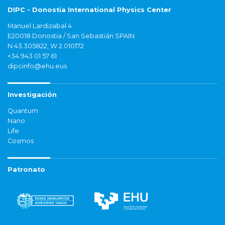
DIPC - Donostia International Physics Center
Manuel Lardizabal 4
E20018 Donostia / San Sebastián SPAIN
N 43.305822, W 2.010172
+34 943 01 57 61
dipcinfo@ehu.eus
Investigación
Quantum
Nano
Life
Cosmos
Patronato