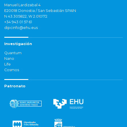
Manuel Lardizabal 4
E20018 Donostia / San Sebastián SPAIN
N 43.305822, W 2.010172
+34 943 01 57 61
dipcinfo@ehu.eus
Investigación
Quantum
Nano
Life
Cosmos
Patronato