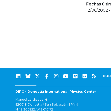
Fechas últi
12/06/2002 -
BOL
DIPC - Donostia International Physics Center
Manuel Lardizabal 4
E20018 Donostia / San Sebastián SPAIN
N 43.305822, W 2.010172