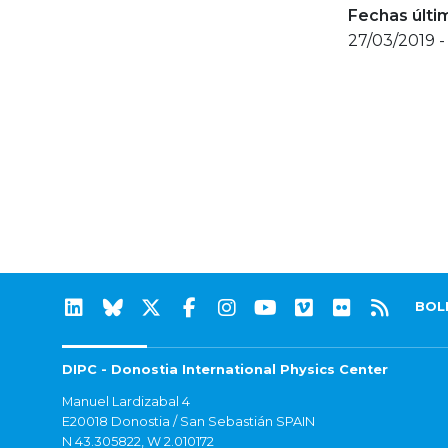
Fechas últi
27/03/2019 -
BOL
DIPC - Donostia International Physics Center
Manuel Lardizabal 4
E20018 Donostia / San Sebastián SPAIN
N 43.305822, W 2.010172