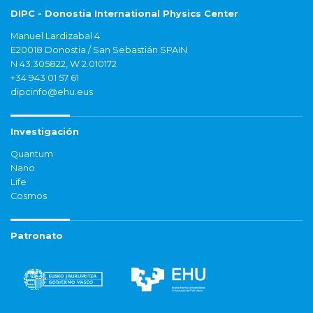
DIPC - Donostia International Physics Center
Manuel Lardizabal 4
E20018 Donostia / San Sebastián SPAIN
N 43.305822, W 2.010172
+34 943 01 57 61
dipcinfo@ehu.eus
Investigación
Quantum
Nano
Life
Cosmos
Patronato