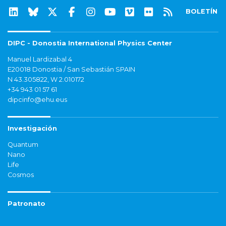
BOLETÍN
DIPC - Donostia International Physics Center
Manuel Lardizabal 4
E20018 Donostia / San Sebastián SPAIN
N 43.305822, W 2.010172
+34 943 01 57 61
dipcinfo@ehu.eus
Investigación
Quantum
Nano
Life
Cosmos
Patronato