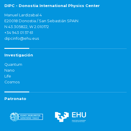
DIPC - Donostia International Physics Center
Manuel Lardizabal 4
E20018 Donostia / San Sebastián SPAIN
N 43.305822, W 2.010172
+34 943 01 57 61
dipcinfo@ehu.eus
Investigación
Quantum
Nano
Life
Cosmos
Patronato