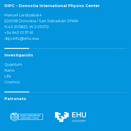
DIPC - Donostia International Physics Center
Manuel Lardizabal 4
E20018 Donostia / San Sebastián SPAIN
N 43.305822, W 2.010172
+34 943 01 57 61
dipcinfo@ehu.eus
Investigación
Quantum
Nano
Life
Cosmos
Patronato