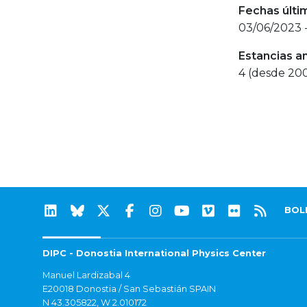
Fechas últi
03/06/2023 
Estancias a
4 (desde 20
BOL
DIPC - Donostia International Physics Center
Manuel Lardizabal 4
E20018 Donostia / San Sebastián SPAIN
N 43.305822, W 2.010172