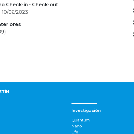
mo Check-in - Check-out
- 10/06/2023
nteriores
09)
ETÍN
Investigación
Quantum
Nano
Life