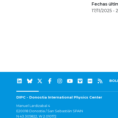
Fechas últi
17/11/2025 - 
BOL
DIPC - Donostia International Physics Center
Manuel Lardizabal 4
E20018 Donostia / San Sebastián SPAIN
N 43.305822, W 2.010172