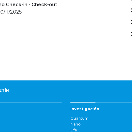
mo Check-in - Check-out
20/11/2025
ETÍN
Investigación
Quantum
Nano
Life