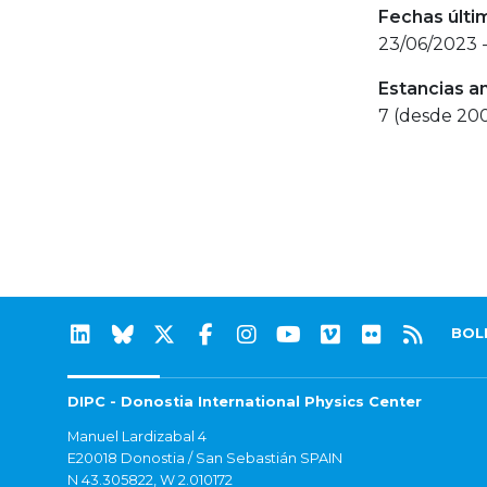
Fechas últi
23/06/2023 
Estancias a
7 (desde 20
BOL
DIPC - Donostia International Physics Center
Manuel Lardizabal 4
E20018 Donostia / San Sebastián SPAIN
N 43.305822, W 2.010172