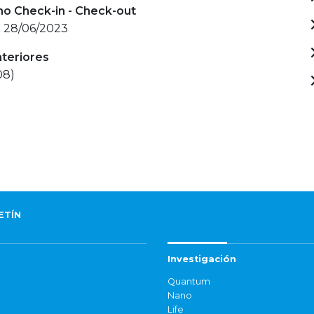
mo Check-in - Check-out
- 28/06/2023
nteriores
08)
ETÍN
Investigación
Quantum
Nano
Life