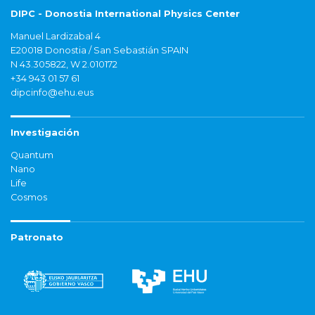
DIPC - Donostia International Physics Center
Manuel Lardizabal 4
E20018 Donostia / San Sebastián SPAIN
N 43.305822, W 2.010172
+34 943 01 57 61
dipcinfo@ehu.eus
Investigación
Quantum
Nano
Life
Cosmos
Patronato