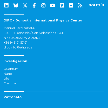
BOLETÍN
DIPC - Donostia International Physics Center
Manuel Lardizabal 4
E20018 Donostia / San Sebastián SPAIN
N 43.305822, W 2.010172
+34 943 01 57 61
dipcinfo@ehu.eus
Investigación
Quantum
Nano
Life
Cosmos
Patronato