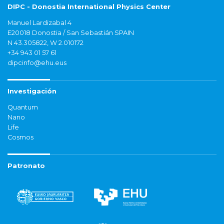
DIPC - Donostia International Physics Center
Manuel Lardizabal 4
E20018 Donostia / San Sebastián SPAIN
N 43.305822, W 2.010172
+34 943 01 57 61
dipcinfo@ehu.eus
Investigación
Quantum
Nano
Life
Cosmos
Patronato