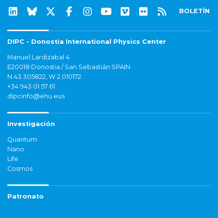
BOLETÍN
DIPC - Donostia International Physics Center
Manuel Lardizabal 4
E20018 Donostia / San Sebastián SPAIN
N 43.305822, W 2.010172
+34 943 01 57 61
dipcinfo@ehu.eus
Investigación
Quantum
Nano
Life
Cosmos
Patronato