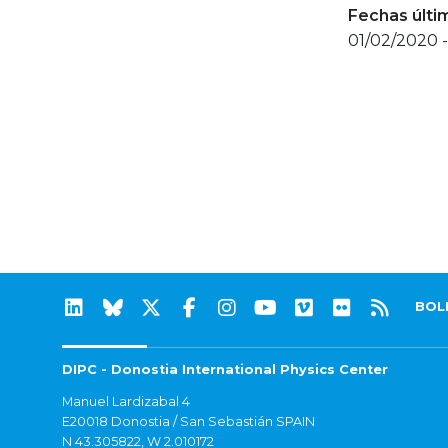
Fechas últi
01/02/2020 
BOL
DIPC - Donostia International Physics Center
Manuel Lardizabal 4
E20018 Donostia / San Sebastián SPAIN
N 43.305822, W 2.010172