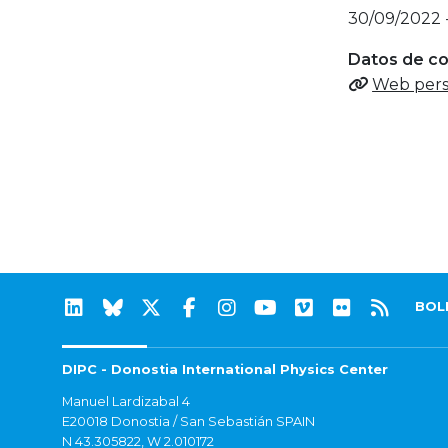
30/09/2022 
Datos de c
Web pers
BOL
DIPC - Donostia International Physics Center
Manuel Lardizabal 4
E20018 Donostia / San Sebastián SPAIN
N 43.305822, W 2.010172