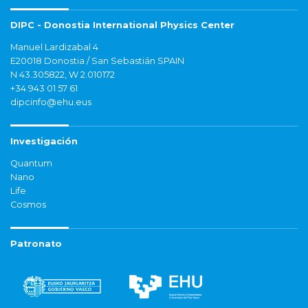
DIPC - Donostia International Physics Center
Manuel Lardizabal 4
E20018 Donostia / San Sebastián SPAIN
N 43.305822, W 2.010172
+34 943 01 57 61
dipcinfo@ehu.eus
Investigación
Quantum
Nano
Life
Cosmos
Patronato