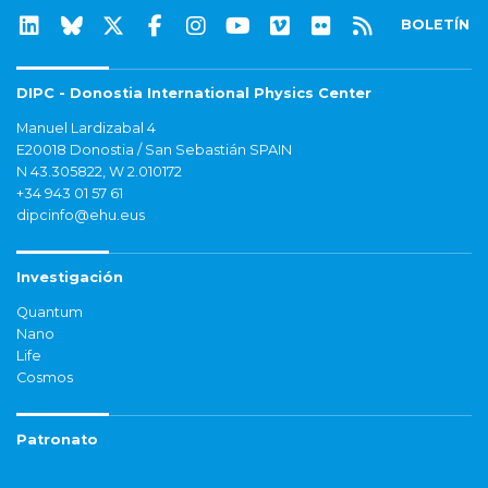
BOLETÍN
DIPC - Donostia International Physics Center
Manuel Lardizabal 4
E20018 Donostia / San Sebastián SPAIN
N 43.305822, W 2.010172
+34 943 01 57 61
dipcinfo@ehu.eus
Investigación
Quantum
Nano
Life
Cosmos
Patronato