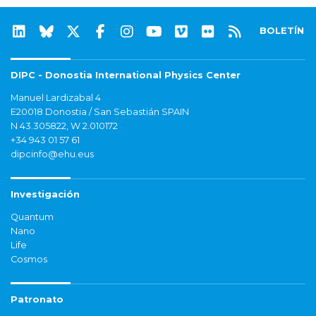
BOLETÍN
DIPC - Donostia International Physics Center
Manuel Lardizabal 4
E20018 Donostia / San Sebastián SPAIN
N 43.305822, W 2.010172
+34 943 01 57 61
dipcinfo@ehu.eus
Investigación
Quantum
Nano
Life
Cosmos
Patronato