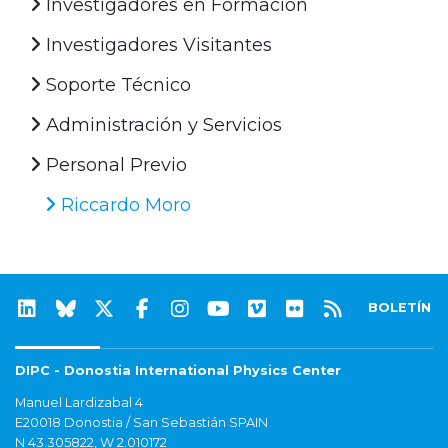
Investigadores en Formación
Investigadores Visitantes
Soporte Técnico
Administración y Servicios
Personal Previo
Riccardo Moro
BOLETÍN
DIPC - Donostia International Physics Center
Manuel Lardizabal 4
E20018 Donostia / San Sebastián SPAIN
N 43.305822, W 2.010172