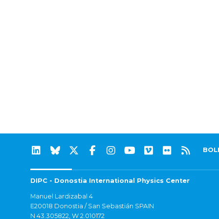
BOL
DIPC - Donostia International Physics Center
Manuel Lardizabal 4
E20018 Donostia / San Sebastián SPAIN
N 43.305822, W 2.010172