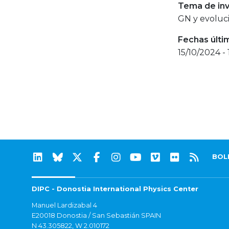
Tema de inv
GN y evoluci
Fechas últi
15/10/2024 - 
BOL
DIPC - Donostia International Physics Center
Manuel Lardizabal 4
E20018 Donostia / San Sebastián SPAIN
N 43.305822, W 2.010172