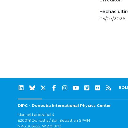
Fechas últi
05/07/2026 
BOL
DIPC - Donostia International Physics Center
Manuel Lardizabal 4
E20018 Donostia / San Sebastián SPAIN
N 43.305822, W 2.010172