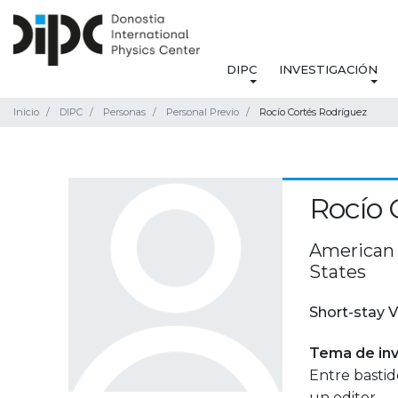
DIPC
INVESTIGACIÓN
Inicio
DIPC
Personas
Personal Previo
Rocío Cortés Rodríguez
Rocío 
American 
States
Short-stay V
Tema de inv
Entre bastid
un editor.